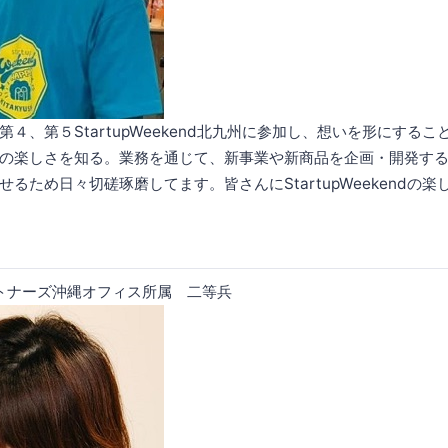
４、第５StartupWeekend北九州に参加し、想いを形にするこ
の楽しさを知る。業務を通じて、新事業や新商品を企画・開発す
るため日々切磋琢磨してます。皆さんにStartupWeekendの
ートナーズ沖縄オフィス所属 二等兵