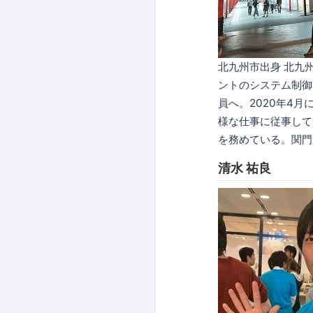
北九州市出身 北九
ントのシステム制御
員へ。2020年4
様な仕事に従事してい
を務めている。関門
清水 祐良