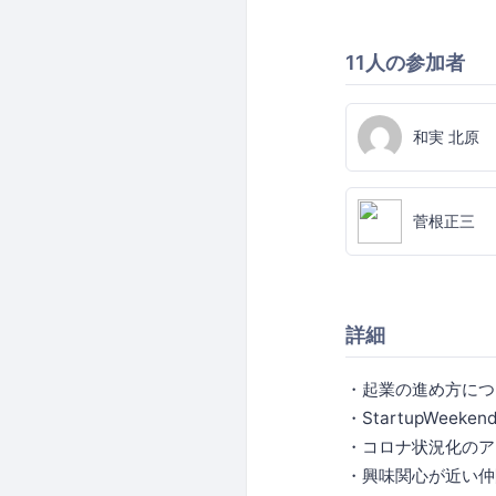
11人の参加者
和実 北原
菅根正三
詳細
・起業の進め方につ
・StartupWeek
・コロナ状況化のア
・興味関心が近い仲