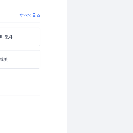
すべて見る
川 魁斗
成美